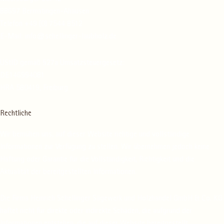
88697 Bermatingen-Ahausen
Telefon +49 (0) 7544 8512
E-Mail: info@schellinger-laubholz.de
UStID gemäß §27a Umsatzsteuergesetz:
DE146994081
HRA 580419, Freiburg
Rechtliche
Wir bemühen uns, auf dieser Website richtige und vollständige
Informationen zur Verfügung zu stellen. Wir übernehmen jedoch keine
Haftung oder Garantie für die Vollständigkeit, Richtigkeit und die
Aktualität der bereitgestellten Informationen.
Die Firma Heinrich Schellinger Sägewerk und Holzhandel GmbH & Co. KG
haftet nicht für direkte oder indirekte Schäden, die aufgrund der