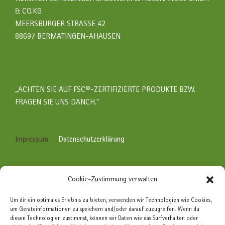
& CO.KG
MEERSBURGER STRASSE 42
88697 BERMATINGEN-AHAUSEN
„ACHTEN SIE AUF FSC®-ZERTIFIZIERTE PRODUKTE BZW.
FRAGEN SIE UNS DANCH.“
Impressum
Datenschutzerklärung
ÖFFNUNGSZEITEN
Cookie-Zustimmung verwalten
Um dir ein optimales Erlebnis zu bieten, verwenden wir Technologien wie Cookies,
MONTAG BIS FREITAG
um Geräteinformationen zu speichern und/oder darauf zuzugreifen. Wenn du
8.00 – 12.00 UHR UND 13.00 – 17.00 UHR
diesen Technologien zustimmst, können wir Daten wie das Surfverhalten oder