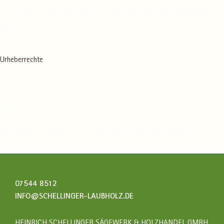
Informationen entstehen, die auf dieser Website bereitgestellt
werden.Wir behalten uns das Recht vor, ohne vorherige Ankündigung,
Änderungen oder Ergänzungen vorzunehmen.
Urheberrechte
Der Inhalt dieser Website sowie alle Daten – insbesondere die
Datenbanken – dieser Website genießen nach § 4 und § 87 a ff UrhG
urheberrechtlichen Schutz.
Alle Einträge erfolgen nach bestem Wissen, aber ohne Gewähr.
07544 8512
INFO@SCHELLINGER-LAUBHOLZ.DE
HEINRICH SCHELLINGER SÄGEWERK & HOLZHANDEL GMBH